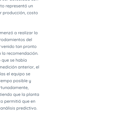
sto representó un
or producción, costo
omenzó a realizar la
s rodamientos del
rvenido tan pronto
 a la recomendación.
o que se había
edición anterior, el
ías el equipo se
tiempo posible y
ortunadamente,
iendo que la planta
to permitió que en
nálisis predictivo.