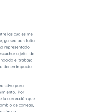
ntre las cuales me
, ya sea por: falta
s ha representado
scuchar a jefes de
nocido el trabajo
no tienen impacto
edictivo para
nimiento. Por
 la corrección que
cambio de correas,
ración no