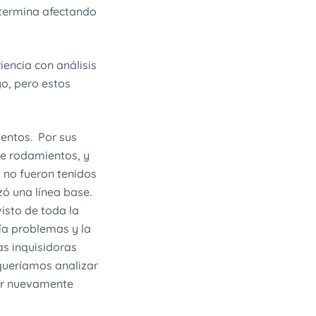
a termina afectando
encia con análisis
go, pero estos
mentos. Por sus
de rodamientos, y
, no fueron tenidos
zó una línea base.
isto de toda la
nía problemas y la
s inquisidoras
 queríamos analizar
dir nuevamente