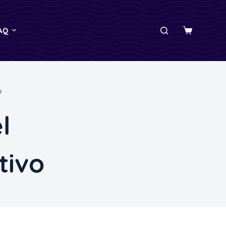
AQ
O
l
tivo