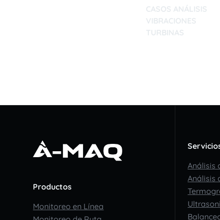
CASOS ANÁLISIS
VIBRACIONES
TURBINAS
16/11/2022
Servicio
Análisis
Análisis
Productos
Termogr
Ultrason
Monitoreo en Línea
Balance
Monitoreo de Ruta