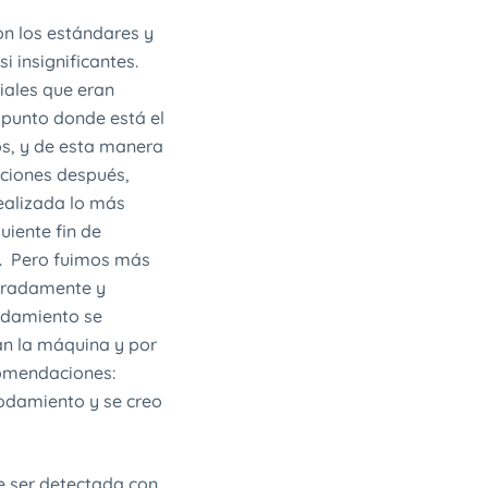
n los estándares y
i insignificantes.
ciales que eran
 punto donde está el
os, y de esta manera
iciones después,
ealizada lo más
uiente fin de
z. Pero fuimos más
teradamente y
odamiento se
an la máquina y por
comendaciones:
rodamiento y se creo
de ser detectada con