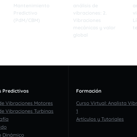
Mantenimiento
análisis de
a
Predictivo
vibraciones: 2.
v
(PdM/CBM)
Vibraciones
L
mecánicas y valor
t
16/11/2022
global
1
16/11/2022
s Predictivos
Formación
 de Vibraciones Motores
Curso Virtual: Analista Vi
 de Vibraciones Turbinas
1
afía
Artículos y Tutoriales
ido
o Dinámico