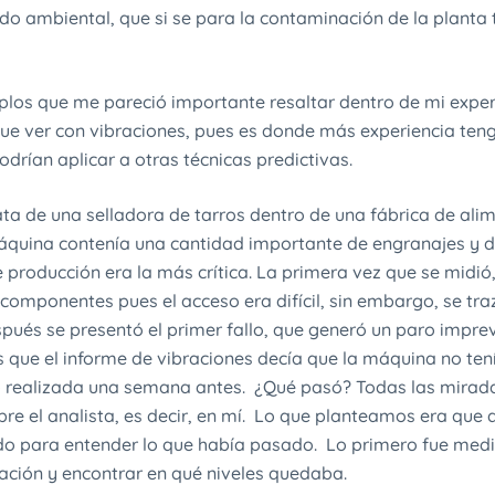
rado ambiental, que si se para la contaminación de la plant
plos que me pareció importante resaltar dentro de mi experi
que ver con vibraciones, pues es donde más experiencia ten
drían aplicar a otras técnicas predictivas.
ata de una selladora de tarros dentro de una fábrica de ali
máquina contenía una cantidad importante de engranajes y 
e producción era la más crítica. La primera vez que se midió
 componentes pues el acceso era difícil, sin embargo, se tra
pués se presentó el primer fallo, que generó un paro imprev
es que el informe de vibraciones decía que la máquina no te
o realizada una semana antes. ¿Qué pasó? Todas las mirada
re el analista, es decir, en mí. Lo que planteamos era que
ado para entender lo que había pasado. Lo primero fue me
ación y encontrar en qué niveles quedaba.