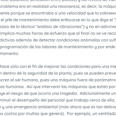
problema era en realidad una resonancia, es decir, la máqu
nte porque se encontraba a una velocidad que la sobreexc
 el jefe de mantenimiento debe enfocarse en lo que diga el 
caso de la técnica “análisis de vibraciones”) y no en adivinar
implica muchas horas de esfuerzo que al final no se ve re
edictivas además de detectar condiciones anómalas con sufi
 programación de las labores de mantenimiento y por ende
artamento.
hace sólo con el fin de mejorar las condiciones para una me
n dentro de la seguridad de la planta, pues se pueden prev
lucren al ser humano, pues una máquina fuera de parámetr
as humanas. Así que intervenir las máquinas que están por
e el riesgo de que ocurra una tragedia. Adicionalmente u
inuir el desempeño del personal que trabaja cerca de ella, 
 y una emergencia ambiental (más ahora que es tan delica
s costos por multas que genera). Por ejemplo, un ventilad