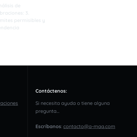
nálisis de
ibraciones: 3.
ímites permisibles y
endencia
6/11/2022
Contáctenos:
braciones
Si necesita ayuda o tiene alguna
pregunta…
Escríbanos
:
contacto@a-maq.com