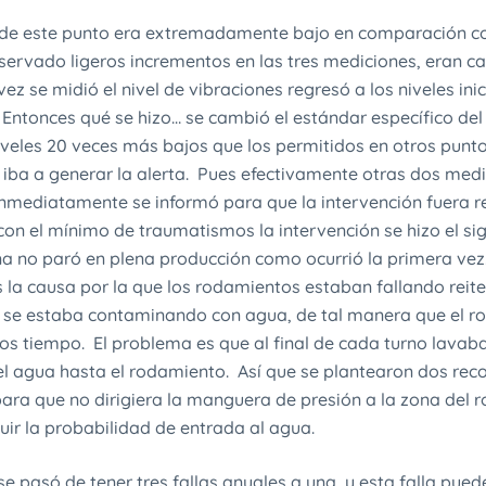
l de este punto era extremadamente bajo en comparación co
servado ligeros incrementos en las tres mediciones, eran cas
ez se midió el nivel de vibraciones regresó a los niveles ini
Entonces qué se hizo… se cambió el estándar específico del
veles 20 veces más bajos que los permitidos en otros punt
se iba a generar la alerta. Pues efectivamente otras dos med
inmediatamente se informó para que la intervención fuera r
con el mínimo de traumatismos la intervención se hizo el sig
a no paró en plena producción como ocurrió la primera ve
 la causa por la que los rodamientos estaban fallando rei
a se estaba contaminando con agua, de tal manera que el r
 tiempo. El problema es que al final de cada turno lavab
el agua hasta el rodamiento. Así que se plantearon dos re
 para que no dirigiera la manguera de presión a la zona del 
uir la probabilidad de entrada al agua.
e pasó de tener tres fallas anuales a una, y esta falla pue