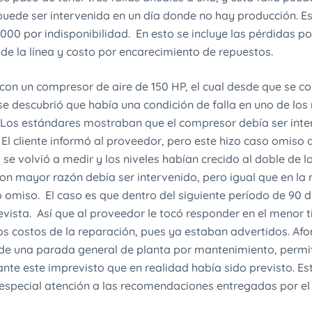
 puede ser intervenida en un día donde no hay producción. E
000 por indisponibilidad. En esto se incluye las pérdidas p
de la línea y costo por encarecimiento de repuestos.
 con un compresor de aire de 150 HP, el cual desde que se c
 se descubrió que había una condición de falla en uno de lo
. Los estándares mostraban que el compresor debía ser inte
 El cliente informó al proveedor, pero este hizo caso omiso
e volvió a medir y los niveles habían crecido al doble de l
n mayor razón debía ser intervenido, pero igual que en la m
 omiso. El caso es que dentro del siguiente período de 90 d
vista. Así que al proveedor le tocó responder en el menor 
s costos de la reparación, pues ya estaban advertidos. Af
de una parada general de planta por mantenimiento, permit
ante este imprevisto que en realidad había sido previsto. Es
 especial atención a las recomendaciones entregadas por el a