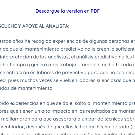
Descargue la versión en PDF
ESCUCHE Y APOYE AL ANALISTA:
 estos años he recogido experiencias de algunas personas e
 de que al mantenimiento predictivo no le creen lo suficiente
nterpretación de los analistas, el análisis predictivo no le
ucho tiempo y genera más trabajo. También me ha tocado e
e enfrascan en labores de preventivo para que no sea reco
área, pues muchas veces se vuelven labores silenciosas que 
tados de mantenimiento.
ido experiencias en que se da el salto al mantenimiento pr
bores que tienen un alto impacto en los resultados de mante
 me llamaron para que asesorara a un par de técnicos sobre
n ventilador, después de que ellos le habían hecho de todo (
os, balanceo, alineación entre poleas) y los niveles de vib