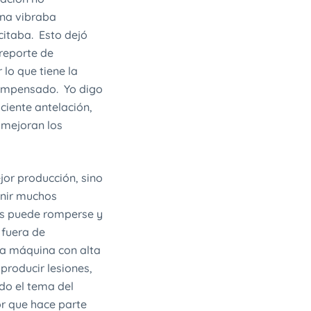
ina vibraba
itaba. Esto dejó
“reporte de
 lo que tiene la
compensado. Yo digo
ciente antelación,
 mejoran los
jor producción, sino
enir muchos
os puede romperse y
 fuera de
na máquina con alta
producir lesiones,
do el tema del
or que hace parte