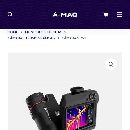
S
k
i
p
HOME
MONITOREO DE RUTA
t
CÁMARAS TERMOGRÁFICAS
CÁMARA SP60
o
c
o
n
t
e
n
t