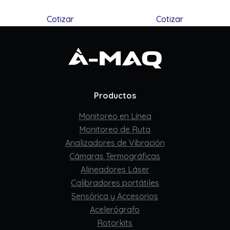
Cotizar
Cotizar
Productos
Monitoreo en Línea
Monitoreo de Ruta
Analizadores de Vibración
Cámaras Termográficas
Alineadores Láser
Calibradores portátiles
Sensórica y Accesorios
Acelerógrafo
Rotorkits