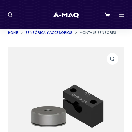
S
k
i
p
HOME
SENSÓRICA Y ACCESORIOS
MONTAJE SENSORES
t
o
c
o
n
t
e
n
t